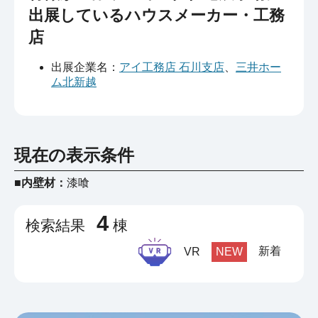
出展しているハウスメーカー・工務
店
出展企業名：
アイ工務店 石川支店
、
三井ホー
ム北新越
現在の表示条件
■内壁材：
漆喰
4
検索結果
棟
新着
VR
NEW