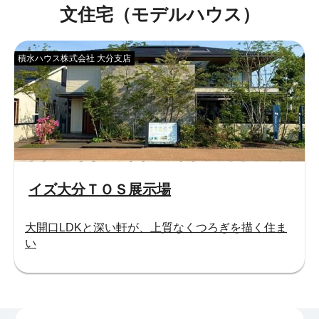
文住宅（モデルハウス）
積水ハウス株式会社 大分支店
イズ大分ＴＯＳ展示場
大開口LDKと深い軒が、上質なくつろぎを描く住ま
い