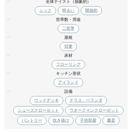
全体テイスト（抽象的）
シック
明るい
開放的
世帯数・用途
二世帯
屋根
切妻
床材
フローリング
キッチン形状
アイランド
設備
ウッドデッキ
テラス、ベランダ
シューズクローセット
ウオークインクローゼット
パントリー
吹き抜け
子供部屋
書斎