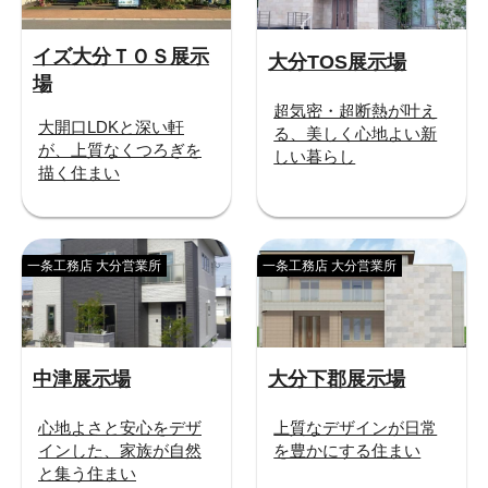
イズ大分ＴＯＳ展示
大分TOS展示場
場
超気密・超断熱が叶え
大開口LDKと深い軒
る、美しく心地よい新
が、上質なくつろぎを
しい暮らし
描く住まい
一条工務店 大分営業所
一条工務店 大分営業所
中津展示場
大分下郡展示場
心地よさと安心をデザ
上質なデザインが日常
インした、家族が自然
を豊かにする住まい
と集う住まい