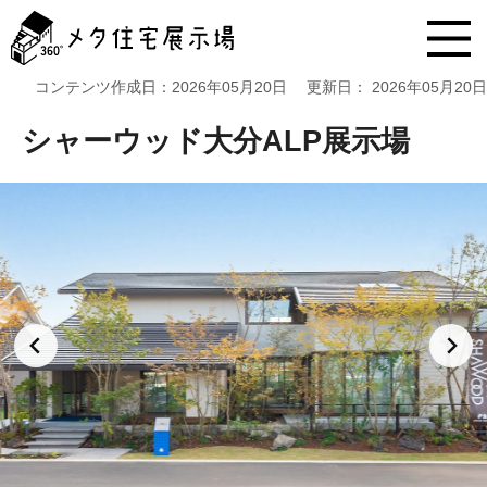
メ
タ
住
宅
コンテンツ作成日：
2026年05月20日
更新日：
2026年05月20日
展
示
シャーウッド大分ALP展示場
場
コ
ン
テ
ン
ツ
へ
ス
キ
ッ
プ