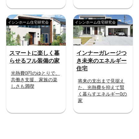
イシンホーム住宅研究会
イシンホーム住宅研究会
スマートに楽しく暮
インナーガレージつ
らせるフル装備の家
き未来のエネルギー
住宅
光熱費0円のゆとりで、
共働き支援、家族の楽
将来の支出まで見据え
しさも満喫
た、光熱費を抑えて賢
く暮らすエネルギー0の
家