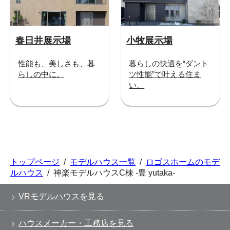
春日井展示場
小牧展示場
性能も、美しさも、暮
暮らしの快適を“ダント
らしの中に。
ツ性能”で叶える住ま
い。
トップページ
/
モデルハウス一覧
/
ロゴスホームのモデ
ルハウス
/
神楽モデルハウスC棟 -豊 yutaka-
VRモデルハウスを見る
ハウスメーカー・工務店を見る