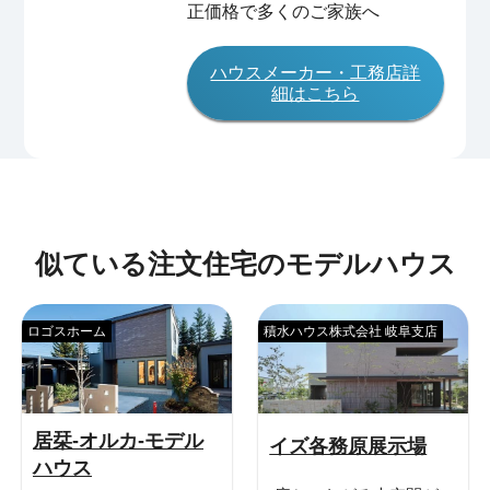
正価格で多くのご家族へ
ハウスメーカー・工務店詳
細はこちら
似ている注文住宅のモデルハウス
ロゴスホーム
積水ハウス株式会社 岐阜支店
居栞-オルカ-モデル
イズ各務原展示場
ハウス