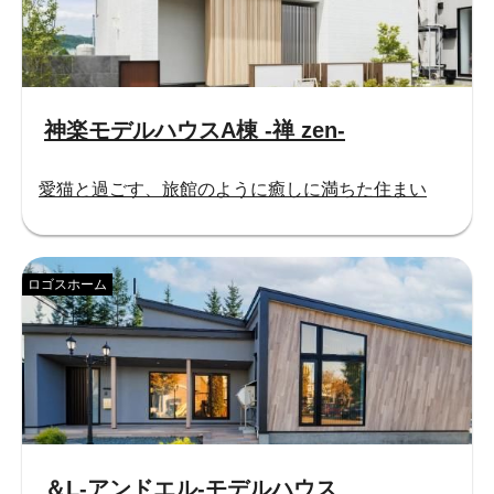
神楽モデルハウスA棟 -禅 zen-
愛猫と過ごす、旅館のように癒しに満ちた住まい
ロゴスホーム
＆L-アンドエル-モデルハウス