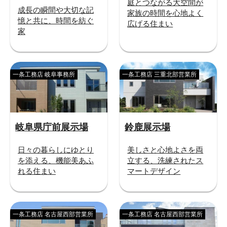
庭とつながる大空間が
成長の瞬間や大切な記
家族の時間を心地よく
憶と共に、時間を紡ぐ
広げる住まい
家
一条工務店 岐阜事務所
一条工務店 三重北部営業所
岐阜県庁前展示場
鈴鹿展示場
日々の暮らしにゆとり
美しさと心地よさを両
を添える、機能美あふ
立する、洗練されたス
れる住まい
マートデザイン
一条工務店 名古屋西部営業所
一条工務店 名古屋西部営業所