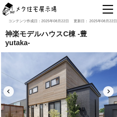
メ
タ
住
宅
コンテンツ作成日：
2025年08月22日
更新日：
2025年08月22日
展
示
神楽モデルハウスC棟 -豊
場
コ
yutaka-
ン
テ
ン
ツ
へ
ス
キ
ッ
プ