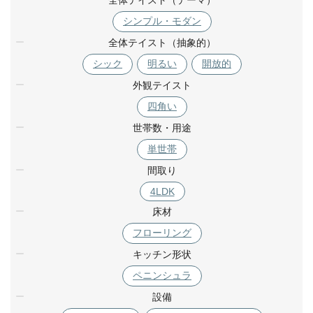
シンプル・モダン
全体テイスト（抽象的）
シック
明るい
開放的
外観テイスト
四角い
世帯数・用途
単世帯
間取り
4LDK
床材
フローリング
キッチン形状
ペニンシュラ
設備