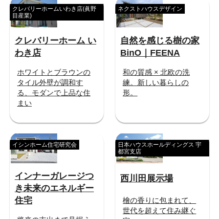
クレバリーホームいわき店(眞野
ネクストハウスデザイン
目産業)
クレバリーホーム い
自然を感じる樹の家
わき店
BinO｜FEENA
ホワイトとブラウンの
和の質感 × 北欧の洗
タイル外壁が調和す
練。新しい暮らしの
る、モダンで上品な住
形。
まい
イシンホーム住宅研究会
日本ハウスホールディングス 宇
都宮支店
インナーガレージつ
西川田展示場
き未来のエネルギー
住宅
檜の香りに包まれて、
世代を超えて住み継ぐ