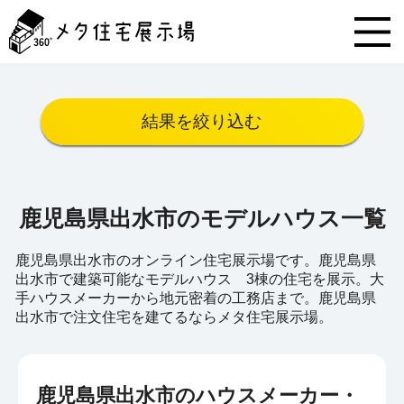
メ
タ
住
宅
展
示
結果を絞り込む
場
コ
ン
テ
ン
鹿児島県出水市のモデルハウス一覧
ツ
へ
ス
鹿児島県出水市のオンライン住宅展示場です。鹿児島県
キ
出水市で建築可能なモデルハウス 3棟の住宅を展示。大
ッ
手ハウスメーカーから地元密着の工務店まで。鹿児島県
プ
出水市で注文住宅を建てるならメタ住宅展示場。
鹿児島県出水市のハウスメーカー・