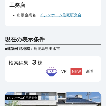
工務店
出展企業名：
イシンホーム住宅研究会
現在の表示条件
■建築可能地域：
鹿児島県出水市
3
検索結果
棟
新着
VR
NEW
イシンホーム住宅研究会