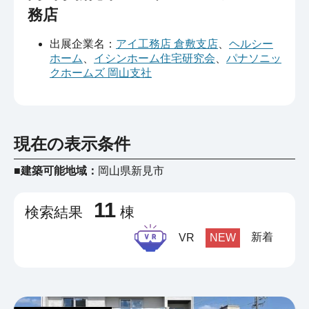
務店
出展企業名：
アイ工務店 倉敷支店
、
ヘルシー
ホーム
、
イシンホーム住宅研究会
、
パナソニッ
クホームズ 岡山支社
現在の表示条件
■建築可能地域：
岡山県新見市
11
検索結果
棟
新着
VR
NEW