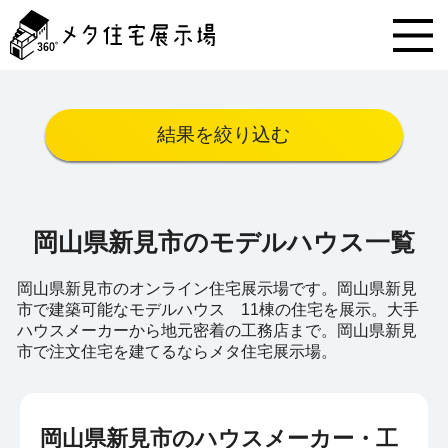
メ
タ
住
宅
展
示
結果を絞り込む
場
コ
ン
テ
ン
岡山県新見市のモデルハウス一覧
ツ
へ
ス
岡山県新見市のオンライン住宅展示場です。岡山県新見
キ
市で建築可能なモデルハウス 11棟の住宅を展示。大手
ッ
ハウスメーカーから地元密着の工務店まで。岡山県新見
プ
市で注文住宅を建てるならメタ住宅展示場。
岡山県新見市のハウスメーカー・工