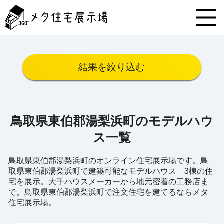
メ
タ
住
宅
展
示
結果を絞り込む
場
コ
ン
テ
ン
鳥取県東伯郡湯梨浜町のモデルハウ
ツ
へ
ス一覧
ス
キ
鳥取県東伯郡湯梨浜町のオンライン住宅展示場です。鳥
ッ
取県東伯郡湯梨浜町で建築可能なモデルハウス 3棟の住
プ
宅を展示。大手ハウスメーカーから地元密着の工務店ま
で。鳥取県東伯郡湯梨浜町で注文住宅を建てるならメタ
住宅展示場。