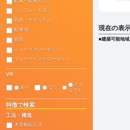
欧風・欧風モダン
シンプル・モダン
自然・ナチュラル
現在の表
駐車場
■建築可能地域
和室
シューズクローゼット
ウォークインクローゼット
VR
どち
あり
なし
らでも
特徴で検索
工法・構造
木造軸組工法