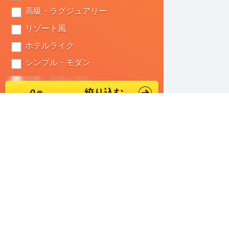
高級・ラグジュアリー
リゾート風
ホテルライク
シンプル・モダン
自然・ナチュラル
0
絞り込む
全体テイスト（抽象的）
独創的・ユニーク
かっこいい・クール
VRモデ
おしゃれ
ハウスメ
家づくり
シック
注文住宅
かわいい・ポップ
住宅展示
ダーク
地域別オ
明るい