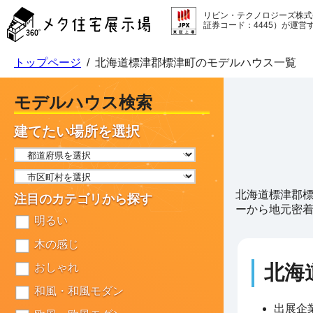
メ
リビン・テクノロジーズ株式
タ
証券コード：4445）が運営
住
宅
トップページ
/
北海道標津郡標津町のモデルハウス一覧
展
示
場
モデルハウス検索
コ
ン
建てたい場所を選択
テ
ン
ツ
へ
北海道標津郡
ス
注目のカテゴリから探す
ーから地元密
キ
明るい
ッ
プ
木の感じ
北海
おしゃれ
和風・和風モダン
出展企