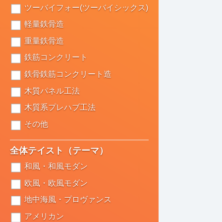
ツーバイフォー(ツーバイシックス)
軽量鉄骨造
重量鉄骨造
鉄筋コンクリート
鉄骨鉄筋コンクリート造
木質パネル工法
木質系プレハブ工法
その他
全体テイスト（テーマ）
和風・和風モダン
欧風・欧風モダン
地中海風・プロヴァンス
アメリカン