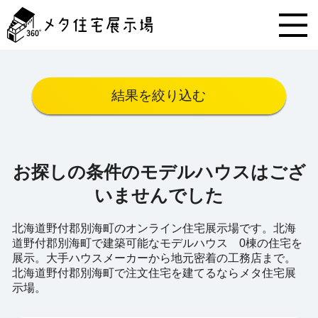
メ
タ
住
宅
展
示
結果を絞り込む
場
コ
ン
テ
ン
お探しの条件のモデルハウスはござ
ツ
へ
いませんでした
ス
キ
北海道野付郡別海町のオンライン住宅展示場です。北海
ッ
道野付郡別海町で建築可能なモデルハウス 0棟の住宅を
プ
展示。大手ハウスメーカーから地元密着の工務店まで。
北海道野付郡別海町で注文住宅を建てるならメタ住宅展
示場。