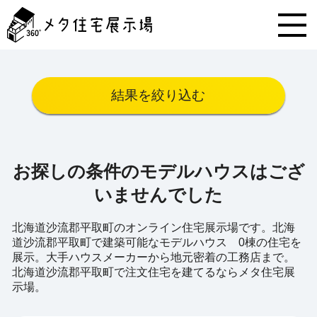
メ
タ
住
宅
展
示
結果を絞り込む
場
コ
ン
テ
ン
お探しの条件のモデルハウスはござ
ツ
へ
いませんでした
ス
キ
北海道沙流郡平取町のオンライン住宅展示場です。北海
ッ
道沙流郡平取町で建築可能なモデルハウス 0棟の住宅を
プ
展示。大手ハウスメーカーから地元密着の工務店まで。
北海道沙流郡平取町で注文住宅を建てるならメタ住宅展
示場。