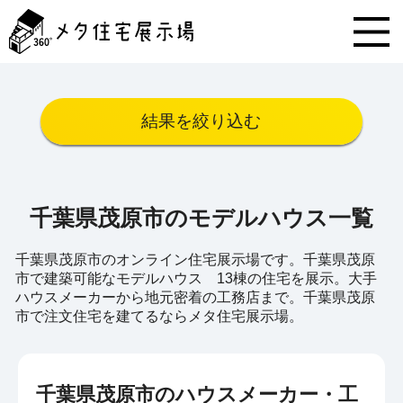
メ
タ
住
宅
展
示
結果を絞り込む
場
コ
ン
テ
ン
千葉県茂原市のモデルハウス一覧
ツ
へ
ス
千葉県茂原市のオンライン住宅展示場です。千葉県茂原
キ
市で建築可能なモデルハウス 13棟の住宅を展示。大手
ッ
ハウスメーカーから地元密着の工務店まで。千葉県茂原
プ
市で注文住宅を建てるならメタ住宅展示場。
千葉県茂原市のハウスメーカー・工