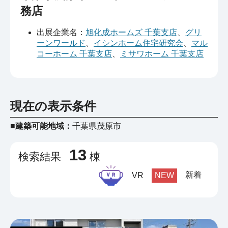
務店
出展企業名：
旭化成ホームズ 千葉支店
、
グリ
ーンワールド
、
イシンホーム住宅研究会
、
マル
コーホーム 千葉支店
、
ミサワホーム 千葉支店
現在の表示条件
■建築可能地域：
千葉県茂原市
13
検索結果
棟
新着
VR
NEW