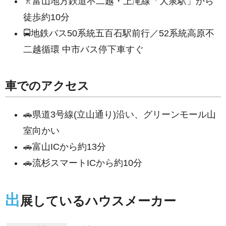
🚶富山地方鉄道不二越・上滝線「大泉駅」から
徒歩約10分
🚍地鉄バス50系統五百石駅前行／52系統高原不
二越循環 中市バス停下車すぐ
車でのアクセス
🚗県道3号線(立山通り)沿い、グリーンモール山
室向かい
🚗富山ICから約13分
🚗流杉スマートICから約10分
出
展しているハウスメーカー