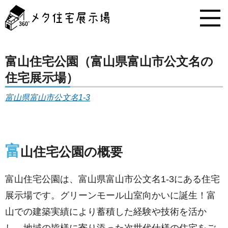
メ
タ
住
宅
展
示
富山住宅公園（富山県富山市公文名の
場
住宅展示場）
コ
ン
富山県富山市公文名1-3
テ
ン
ツ
へ
ス
富
山住宅公園の概要
キ
ッ
プ
富山住宅公園は、富山県富山市公文名1-3にある住宅
展示場です。グリーンモール山室向かいに誕生！富
山での建築実績により蓄積した経験や技術を活か
し、地域の皆様に寄り添った次世代仕様の住宅をご