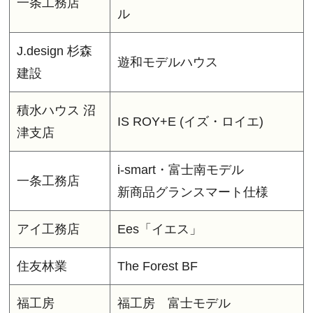
一条工務店
ル
J.design 杉森
遊和モデルハウス
建設
積水ハウス 沼
IS ROY+E (イズ・ロイエ)
津支店
i-smart・富士南モデル
一条工務店
新商品グランスマート仕様
アイ工務店
Ees「イエス」
住友林業
The Forest BF
福工房
福工房 富士モデル