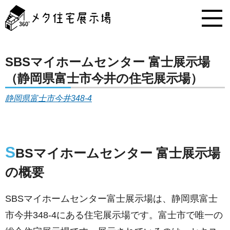
メ
タ
住
宅
展
示
SBSマイホームセンター 富士展示場
場
（静岡県富士市今井の住宅展示場）
コ
ン
静岡県富士市今井348-4
テ
ン
ツ
へ
ス
S
BSマイホームセンター 富士展示場
キ
ッ
の概要
プ
SBSマイホームセンター富士展示場は、静岡県富士
市今井348-4にある住宅展示場です。富士市で唯一の