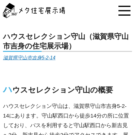
メ
タ
住
宅
展
示
ハウスセレクション守山（滋賀県守山
場
市吉身の住宅展示場）
コ
ン
滋賀県守山市吉身5-2-14
テ
ン
ツ
へ
ス
ハ
ウスセレクション守山の概要
キ
ッ
プ
ハウスセレクション守山は、滋賀県守山市吉身5-2-
14にあります。守山駅西口から徒歩14分の所に位置
しており、バスを利用すると守山駅西口から新吉見
へ2分、新吉見から徒歩2分でアクセスできます。展