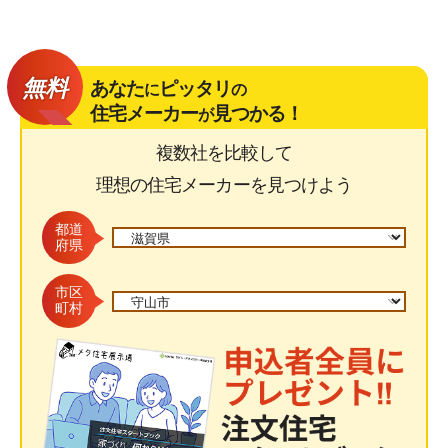
無料
あなた
ピッタリ
に
の
住宅メーカー
見つかる！
が
複数社を比較して
理想の住宅メーカーを見つけよう
都道
府県
市区
町村