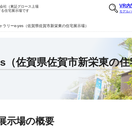
VR
会社（東証グロース上場
する住宅展示場です
モデル
ャラリーe-yes（佐賀県佐賀市新栄東の住宅展示場）
es（佐賀県佐賀市新栄東の
s展示場の概要