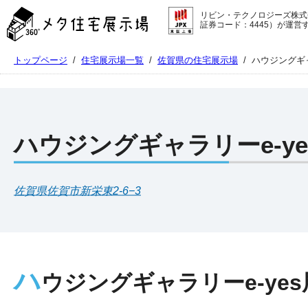
メ
リビン・テクノロジーズ株式
タ
証券コード：4445）が運営
住
宅
トップページ
/
住宅展示場一覧
/
佐賀県の住宅展示場
/
ハウジングギ
展
示
場
コ
ン
テ
ハウジングギャラリーe-y
ン
ツ
へ
佐賀県佐賀市新栄東2-6−3
ス
キ
ッ
プ
ハ
ウジングギャラリーe-ye