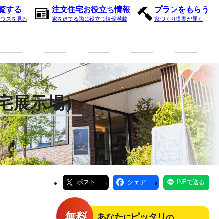
内覧する
注文住宅お役立ち情報
プランをもらう
ハウスを見る
家を建てる際に役立つ情報満載
家づくり提案が届く
住宅展示場）
ポスト
シェア
LINEで送る
無料
あなた
ピッタリ
に
の