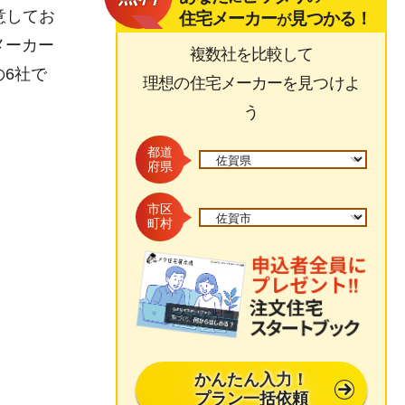
意してお
住宅メーカー
見つかる！
が
メーカー
複数社を比較して
6社で
理想の住宅メーカーを見つけよ
う
都道
府県
市区
町村
かんたん入力！
プラン一括依頼