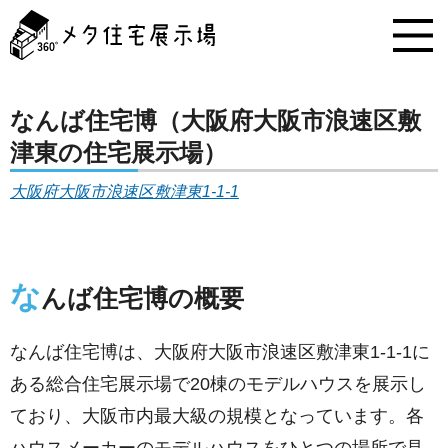
メ
タ
住
宅
展
示
なんば住宅博（大阪府大阪市浪速区敷
場
津東の住宅展示場）
コ
ン
大阪府大阪市浪速区敷津東1-1-1
テ
ン
ツ
へ
ス
な
んば住宅博の概要
キ
ッ
プ
なんば住宅博は、大阪府大阪市浪速区敷津東1-1-1に
ある総合住宅展示場で20棟のモデルハウスを展示し
ており、大阪市内最大級の規模となっています。各
ハウスメーカーのモデルハウスをひとつの場所で見