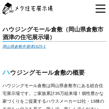
メ
タ
住
宅
展
示
ハウジングモール倉敷（岡山県倉敷市
場
酒津の住宅展示場）
コ
ン
岡山県倉敷市酒津1625-1
テ
ン
ツ
へ
ス
ハ
ウジングモール倉敷の概要
キ
ッ
プ
ハウジングモール倉敷は岡山県倉敷市にある総合住
宅展示場です。ご家族累計35万組来場！個性豊かな
家づくりをご提案するハウスメーカー12社・13棟の
モデルハウスを見て、学んで、楽しんでください。