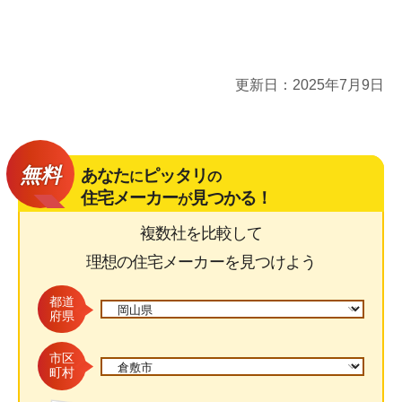
更新日：
2025年7月9日
無料
あなた
ピッタリ
に
の
住宅メーカー
見つかる！
が
複数社を比較して
理想の住宅メーカーを見つけよう
都道
府県
市区
町村