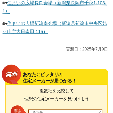
🏡
住まいの広場長岡会場（新潟県長岡市千秋1-103-
1）
🏡
住まいの広場新潟南会場（新潟県新潟市中央区姥
ケ山字大日南田 115）
更新日：
2025年7月9日
無料
あなた
ピッタリ
に
の
住宅メーカー
見つかる！
が
複数社を比較して
理想の住宅メーカーを見つけよう
都道