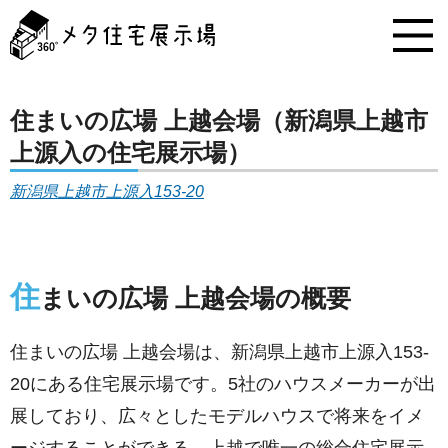
メ
タ
住
宅
展
示
住まいの広場 上越会場（新潟県上越市
場
上源入の住宅展示場）
コ
ン
新潟県上越市上源入153-20
テ
ン
ツ
へ
ス
住
まいの広場 上越会場の概要
キ
ッ
プ
住まいの広場 上越会場は、新潟県上越市上源入153-
20にある住宅展示場です。5社のハウスメーカーが出
展しており、広々としたモデルハウスで将来をイメ
ージすることができる、上越で唯一の総合住宅展示