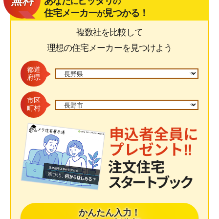
無料
あなた
ピッタリ
に
の
住宅メーカー
見つかる！
が
複数社を比較して
理想の住宅メーカーを見つけよう
都道
府県
市区
町村
かんたん入力！