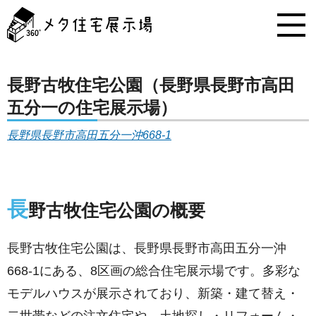
メ
タ
住
宅
展
示
長野古牧住宅公園（長野県長野市高田
場
五分一の住宅展示場）
コ
ン
長野県長野市高田五分一沖668-1
テ
ン
ツ
へ
ス
長
野古牧住宅公園の概要
キ
ッ
プ
長野古牧住宅公園は、長野県長野市高田五分一沖
668-1にある、8区画の総合住宅展示場です。多彩な
モデルハウスが展示されており、新築・建て替え・
二世帯などの注文住宅や、土地探し・リフォーム・