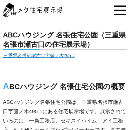
メ
タ
住
宅
展
示
ABCハウジング 名張住宅公園（三重県
場
名張市瀬古口の住宅展示場）
コ
ン
三重県名張市瀬古口字藤ノ木495-1
テ
ン
ツ
へ
ス
A
BCハウジング 名張住宅公園の概要
キ
ッ
プ
ABCハウジング名張住宅公園は、三重県名張市瀬古
口字藤ノ木495-1にある住宅展示場です。展示されて
いるのは、一条工務店、セキスイハイム、アイ工務
店、やまぜんホームズなど計4メーカーです。各モデ