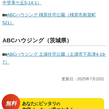
中登美ケ丘5-14-1）
🏡
ABCハウジング 橿原住宅公園（橿原市新賀町
521）
ABCハウジング（茨城県）
🏡
ABCハウジング 土浦住宅公園（土浦市下高津4-19-
7）
更新日：
2025年7月10日
無料
あなた
ピッタリ
に
の