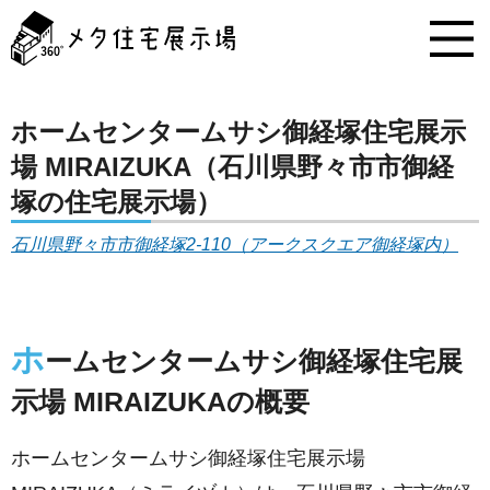
メ
タ
住
宅
展
示
ホームセンタームサシ御経塚住宅展示
場
場 MIRAIZUKA（石川県野々市市御経
コ
ン
塚の住宅展示場）
テ
ン
石川県野々市市御経塚2-110（アークスクエア御経塚内）
ツ
へ
ス
キ
ホ
ッ
ームセンタームサシ御経塚住宅展
プ
示場 MIRAIZUKAの概要
ホームセンタームサシ御経塚住宅展示場