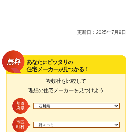
更新日：
2025年7月9日
無料
あなた
ピッタリ
に
の
住宅メーカー
見つかる！
が
複数社を比較して
理想の住宅メーカーを見つけよう
都道
府県
市区
町村