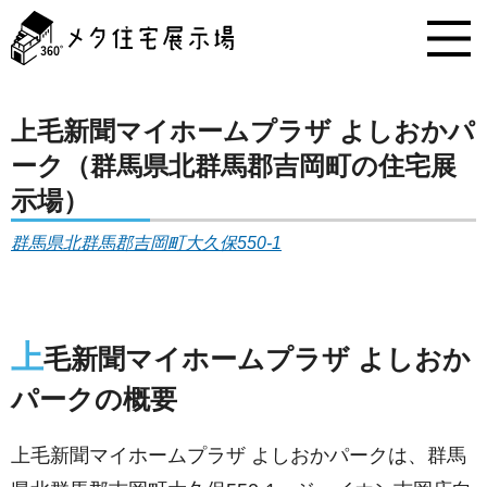
メ
タ
住
宅
展
示
上⽑新聞マイホームプラザ よしおかパ
場
ーク（群馬県北群馬郡吉岡町の住宅展
コ
ン
示場）
テ
ン
群馬県北群馬郡吉岡町大久保550-1
ツ
へ
ス
キ
上
ッ
⽑新聞マイホームプラザ よしおか
プ
パークの概要
上⽑新聞マイホームプラザ よしおかパークは、群馬