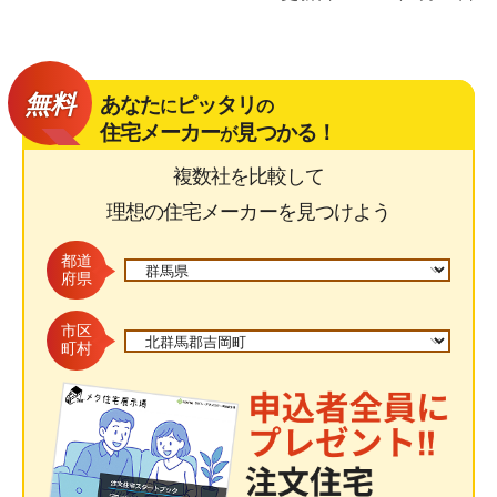
無料
あなた
ピッタリ
に
の
住宅メーカー
見つかる！
が
複数社を比較して
理想の住宅メーカーを見つけよう
都道
府県
市区
町村