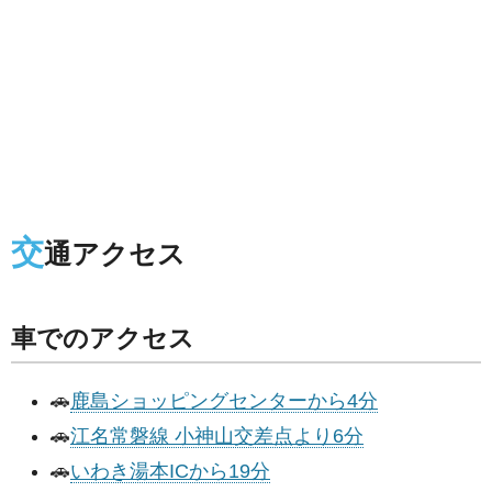
交
通アクセス
車でのアクセス
🚗
鹿島ショッピングセンターから4分
🚗
江名常磐線 小神山交差点より6分
🚗
いわき湯本ICから19分