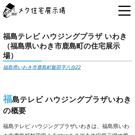
メ
タ
住
宅
展
示
福島テレビ ハウジングプラザ いわき
場
（福島県いわき市鹿島町の住宅展示
コ
ン
場）
テ
ン
福島県いわき市鹿島町飯田字八合22
ツ
へ
ス
キ
福
ッ
島テレビ ハウジングプラザいわき
プ
の概要
福島テレビ ハウジングプラザいわきは、福島県いわ