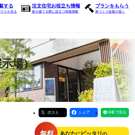
内覧する
注文住宅お役立ち情報
プランをもらう
ハウスを見る
家を建てる際に役立つ情報満載
家づくり提案が届く
展示場）
ポスト
シェア
LINEで送る
無料
あなた
ピッタリ
に
の