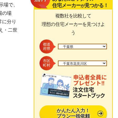
展示場で、
住宅メーカー
見つかる！
が
場の場
複数社を比較して
常に分り
理想の住宅メーカーを見つけよ
え・二世
う
都道
府県
市区
町村
かんたん入力！
プラン一括依頼