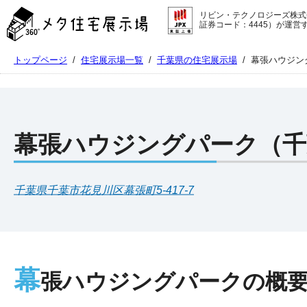
メ
リビン・テクノロジーズ株式
タ
証券コード：4445）が運営
住
宅
トップページ
/
住宅展示場一覧
/
千葉県の住宅展示場
/
幕張ハウジン
展
示
場
コ
ン
テ
幕張ハウジングパーク（千
ン
ツ
へ
千葉県千葉市花見川区幕張町5-417-7
ス
キ
ッ
プ
幕
張ハウジングパークの概