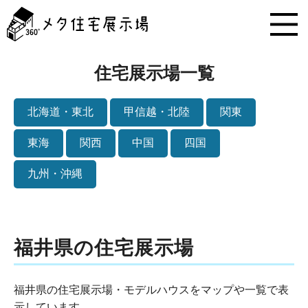
メ
タ
住
宅
展
住宅展示場一覧
示
場
コ
北海道・東北
甲信越・北陸
関東
ン
テ
東海
関西
中国
四国
ン
ツ
九州・沖縄
へ
ス
キ
ッ
プ
福井県の住宅展示場
福井県の住宅展示場・モデルハウスをマップや一覧で表
示しています。